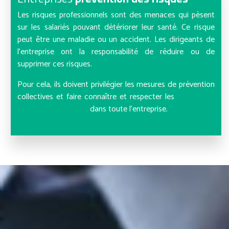
Les risques professionnels sont des menaces qui pèsent
sur les salariés pouvant détériorer leur santé. Ce risque
peut être une maladie ou un accident. Les dirigeants de
l’entreprise ont la responsabilité de réduire ou de
supprimer ces risques.
Pour cela, ils doivent privilégier les mesures de prévention
collectives et faire connaître et respecter les
normes de
sécurité et d’hygiène
dans toute l’entreprise.