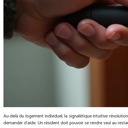
Au-delà du logement individuel, la signalétique intuitive révolutio
demander d’aide. Un résident doit pouvoir se rendre seul au restaur