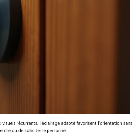
visuels récurrents, l’éclairage adapté favorisent l’orientation sans
rdre ou de solliciter le personnel.