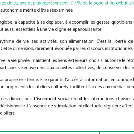
nes de 75 ans et plus représentent 10,4% de la population début 2
l’autonomie mérite d’être réexaminée.
englobe la capacité à se déplacer, à accomplir les gestes quotidiens
ut aussi essentiels à une vie digne et épanouissante.
rythme de vie, ses activités, son alimentation. C’est la liberté d
 Cette dimension, rarement évoquée par les discours institutionnels, 
e la vie privée, maintient les liens extérieurs choisis, autorise le 
 participer sélectivement aux activités collectives, de conserver des e
a propre existence. Elle garantit l’accès à l’information, encourage l
ion proposent des ateliers culturels, facilitent l’accès aux médias 
es dimensions. L’isolement social réduit les interactions choisies à
cisionnelle. L’absence de stimulation intellectuelle régulière affec
piliers.