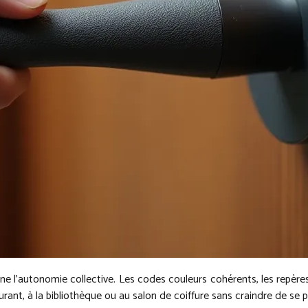
nne l’autonomie collective. Les codes couleurs cohérents, les repères 
ant, à la bibliothèque ou au salon de coiffure sans craindre de se pe